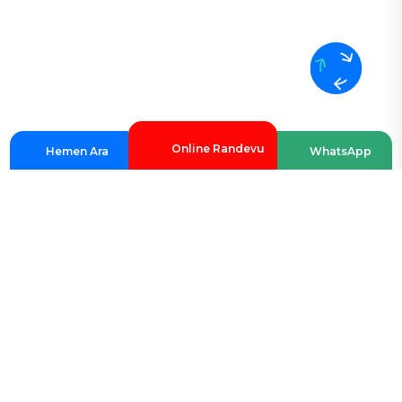
Online Randevu
Hemen Ara
WhatsApp
TETKİKLER
Merkezimizde Uygulanan Tetkikler
Digital Röntgen