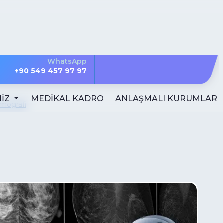
WhatsApp
+90 549 457 97 97
MİZ
MEDİKAL KADRO
ANLAŞMALI KURUMLAR
mografi