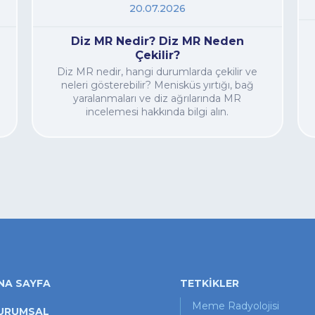
20.07.2026
Diz MR Nedir? Diz MR Neden
Çekilir?
Diz MR nedir, hangi durumlarda çekilir ve
neleri gösterebilir? Menisküs yırtığı, bağ
yaralanmaları ve diz ağrılarında MR
incelemesi hakkında bilgi alın.
NA SAYFA
TETKİKLER
Meme Radyolojisi
URUMSAL