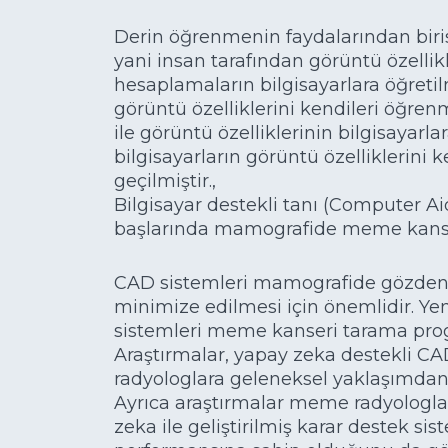
Derin öğrenmenin faydalarından biri
yani insan tarafından görüntü özellikl
hesaplamaların bilgisayarlara öğretil
görüntü özelliklerini kendileri öğre
ile görüntü özelliklerinin bilgisayarl
bilgisayarların görüntü özelliklerini
geçilmiştir.,
Bilgisayar destekli tanı (Computer Ai
başlarında mamografide meme kanseri t
CAD sistemleri mamografide gözden 
minimize edilmesi için önemlidir. Ye
sistemleri meme kanseri tarama prog
Araştırmalar, yapay zeka destekli CA
radyologlara geleneksel yaklaşımdan
Ayrıca araştırmalar meme radyologla
zeka ile geliştirilmiş karar destek si