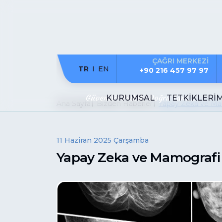
ÇAĞRI MERKEZİ
TR
EN
+90 216 457 97 97
Güvenilir Tetkik, Doğru Tanı...
KURUMSAL
TETKİKLERİ
Ana Sayfa
Bizden Haberler
Yapay Zeka ve Ma
11 Haziran 2025 Çarşamba
Yapay Zeka ve Mamografi