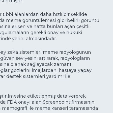
termiştir.
r tıbbi alanlardan daha hızlı bir şekilde
lda meme görüntülemesi gibi belirli görüntü
ına erişen ve hatta bunları aşan çeşitli
 uygulamaların gerekli onay ve hukuki
inde yerini almasındadır.
pay zeka sistemleri meme radyoloğunun
 güven seviyesini artırarak, radyologların
esine olanak sağlayacak zamanı
oglar gözlerini imajlardan, hastaya yapay
rar destek sistemleri yardımı ile
ştirilmesine etiketlenmiş data vererek
da FDA onayı alan Screenpoint firmasının
ni mamografi ile meme kanseri taramasında