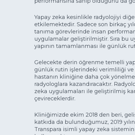
performansına sahip olduğunu da gös
Yapay zeka kesinlikle radyolojiyi diğe
etkilemektedir. Sadece son birkaç yı
tanıma görevlerinde insan performans
uygulamalar geliştirilmiştir. Sıra bu
yapının tamamlanması ile günlük rut
Gelecekte derin öğrenme temelli ya
günlük rutin işlerindeki verimliliği ve
hastanın kliniğine daha çok yönelm
radyologlara kazandıracaktır. Radyol
zeka uygulamaları ile geliştirilmiş ka
çevireceklerdir.
Kliniğimizde ekim 2018 den beri, geli
katkıda da bulunduğumuz, 2019 yılın
Transpara isimli yapay zeka sistemi