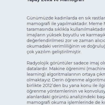
Günümüzde kadınlarda en sık rastla
mamografi ile yapılmaktadır. Meme
taramasında sıklıkla kullanılmaktadı
imajların yüksek boyutlu ve karmaşık
değerlendirilmesi zor ve zaman alıcı
okumadaki verimliliğinin ve doğruluğu
çok yazılım geliştirilmiştir.
Radyolojik görüntüler sadece imaj ol
datalardır. Makine öğrenimi (machin
learning) algoritmalarının ortaya çık
olmaktayız. Derin öğrenme algoritmas
birlikte 2012’den bu yana konu ile ilgi
öğrenme yöntemlerinin ve konvolusyon
alanlardaki görüntü analizindeki başa
mamografi okuma işlemlerinde de ku