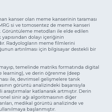
nan kanser olan meme kanserinin taraması
 MRG si ve tomosentez de meme kanseri
r. Görüntüleme metodları ile elde edilen
 yapısından dolayı içeriğinin
dır. Radyologların meme filmlerini
nun artırılması için bilgisayar destekli bir
mayıp, temelinde matriks formatında digital
e learning), ve derin öğrenme (deep
ması ile, devrimsel gelişmelere tanık
ının görüntü analizindeki başarısıyla
li araştırmalar katlanarak artmıştır. Derin
el sinir ağı algoritmasının diğer
rıları, medikal görüntü analizinde ve
llanılmaya başlanmıştır.