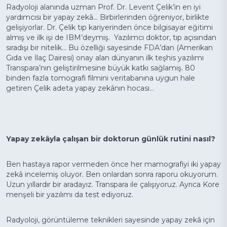
+90 216 457 97 97
Radyoloji alanında uzman Prof. Dr. Levent Çelik’in en iyi
yardımcısı bir yapay zekâ... Birbirlerinden öğreniyor, birlikte
gelişiyorlar. Dr. Çelik tıp kariyerinden önce bilgisayar eğitimi
almış ve ilk işi de IBM’deymiş. Yazılımcı doktor, tıp açısından
sıradışı bir nitelik... Bu özelliği sayesinde FDA’dan (Amerikan
Gıda ve İlaç Dairesi) onay alan dünyanın ilk teşhis yazılımı
Transpara’nın geliştirilmesine büyük katkı sağlamış. 80
binden fazla tomografi filmini veritabanına uygun hale
getiren Çelik adeta yapay zekânın hocası...
Yapay zekâyla çalışan bir doktorun günlük rutini nasıl?
Ben hastaya rapor vermeden önce her mamografiyi iki yapay
zekâ incelemiş oluyor. Ben onlardan sonra raporu okuyorum.
Uzun yıllardır bir aradayız. Transpara ile çalışıyoruz. Ayrıca Kore
menşeli bir yazılımı da test ediyoruz.
Radyoloji, görüntüleme teknikleri sayesinde yapay zekâ için