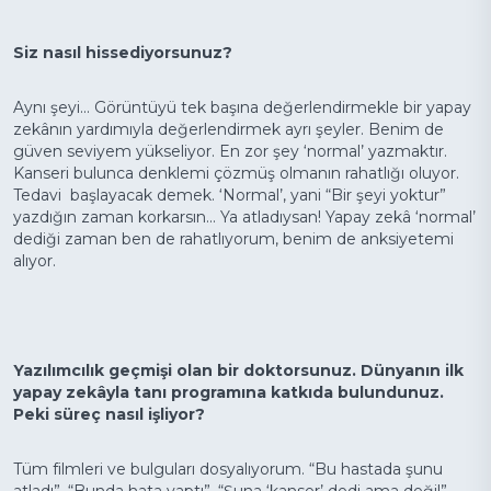
Siz nasıl hissediyorsunuz?
Aynı şeyi... Görüntüyü tek başına değerlendirmekle bir yapay
zekânın yardımıyla değerlendirmek ayrı şeyler. Benim de
güven seviyem yükseliyor. En zor şey ‘normal’ yazmaktır.
Kanseri bulunca denklemi çözmüş olmanın rahatlığı oluyor.
Tedavi başlayacak demek. ‘Normal’, yani “Bir şeyi yoktur”
yazdığın zaman korkarsın... Ya atladıysan! Yapay zekâ ‘normal’
dediği zaman ben de rahatlıyorum, benim de anksiyetemi
alıyor.
Yazılımcılık geçmişi olan bir doktorsunuz. Dünyanın ilk
yapay zekâyla tanı programına katkıda bulundunuz.
Peki süreç nasıl işliyor?
Tüm filmleri ve bulguları dosyalıyorum. “Bu hastada şunu
atladı”, “Bunda hata yaptı”, “Şuna ‘kanser’ dedi ama değil”