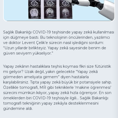
KURUMSAL
TETKİKLERİMİZ
MEDİKAL KADRO
Sağlık Bakanlığı COVID-19 teşhisinde yapay zekâ kullanılması
için düğmeye bastı. Bu teknolojinin öncülerinden, yazılımcı
ve doktor Levent Çelik’e sürecin nasıl işlediğini sordum:
“Uzun yıllardır birlikteyiz. Yapay zekâ sayesinde benim de
güven seviyem yükseliyor.”
ANLAŞMALI
İLETİŞİM
ONLINE
KURUMLAR
HİZMETLER
Yapay zekânın hastalıklara teşhis koyması fikri size fütüristik
mi geliyor? Uzak değil, yakın gelecekte “Yapay zekâ
görmeden ameliyata girmem” diyen hastalarla
karşılabilirsiniz. Tıpta yapay zekâ büyük bir potansiyele sahip.
HEMEN ARA
Özellikle tomografi, MR gibi tekniklerle ‘makine öğrenmesi’
sürecini mümkün kılıyor, yapay zekâ hızla öğreniyor. En son
örneklerden biri COVID-19 teşhisiyle ilgili... Sağlık Bakanlığı
tomografi tekniğinin yapay zekâyla desteklenmesini
gündemine aldı.
ÇAĞRI MERKEZİ