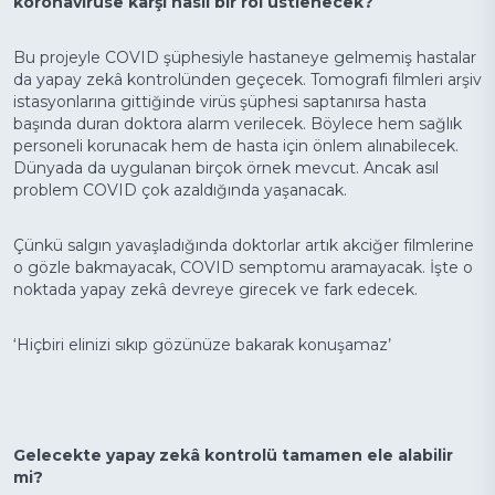
koronavirüse karşı nasıl bir rol üstlenecek?
Bu projeyle COVID şüphesiyle hastaneye gelmemiş hastalar
da yapay zekâ kontrolünden geçecek. Tomografi filmleri arşiv
istasyonlarına gittiğinde virüs şüphesi saptanırsa hasta
başında duran doktora alarm verilecek. Böylece hem sağlık
personeli korunacak hem de hasta için önlem alınabilecek.
Dünyada da uygulanan birçok örnek mevcut. Ancak asıl
problem COVID çok azaldığında yaşanacak.
Çünkü salgın yavaşladığında doktorlar artık akciğer filmlerine
o gözle bakmayacak, COVID semptomu aramayacak. İşte o
noktada yapay zekâ devreye girecek ve fark edecek.
‘Hiçbiri elinizi sıkıp gözünüze bakarak konuşamaz’
Gelecekte yapay zekâ kontrolü tamamen ele alabilir
mi?