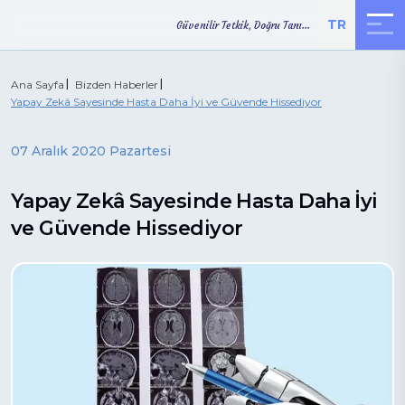
TR
Güvenilir Tetkik, Doğru Tanı...
Ana Sayfa
Bizden Haberler
Yapay Zekâ Sayesinde Hasta Daha İyi ve Güvende Hissediyor
07 Aralık 2020 Pazartesi
Yapay Zekâ Sayesinde Hasta Daha İyi
TETKİK
ONLINE
YOL TARİFİ
SONUÇLARI
RANDEVU
ve Güvende Hissediyor