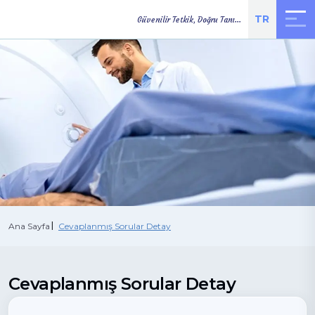
TR
Güvenilir Tetkik, Doğru Tanı...
TETKİK
ONLINE
YOL TARİFİ
SONUÇLARI
RANDEVU
Ana Sayfa
Cevaplanmış Sorular Detay
Cevaplanmış Sorular Detay