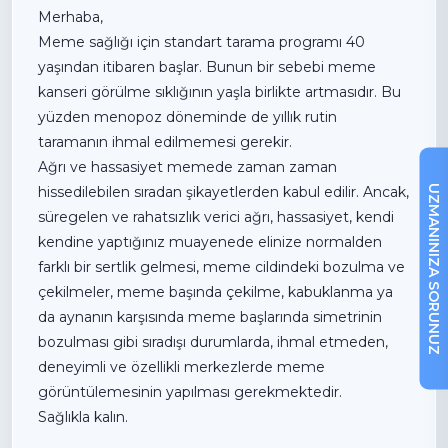
+90 216 457 97 97
Merhaba,
Meme sağlığı için standart tarama programı 40
yaşından itibaren başlar. Bunun bir sebebi meme
kanseri görülme sıklığının yaşla birlikte artmasıdır. Bu
yüzden menopoz döneminde de yıllık rutin
taramanın ihmal edilmemesi gerekir.
Ağrı ve hassasiyet memede zaman zaman
UZMANINIZA SORUNUZ
hissedilebilen sıradan şikayetlerden kabul edilir. Ancak,
süregelen ve rahatsızlık verici ağrı, hassasiyet, kendi
kendine yaptığınız muayenede elinize normalden
farklı bir sertlik gelmesi, meme cildindeki bozulma ve
çekilmeler, meme başında çekilme, kabuklanma ya
da aynanın karşısında meme başlarında simetrinin
bozulması gibi sıradışı durumlarda, ihmal etmeden,
deneyimli ve özellikli merkezlerde meme
görüntülemesinin yapılması gerekmektedir.
Sağlıkla kalın.