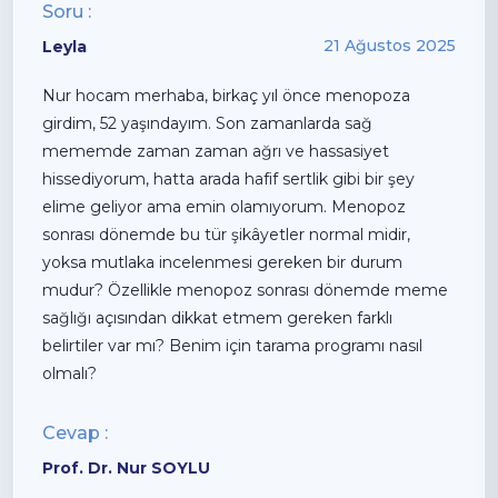
Soru :
KURUMSAL
TETKİKLERİMİZ
MEDİKAL KADRO
21 Ağustos 2025
Leyla
Nur hocam merhaba, birkaç yıl önce menopoza
girdim, 52 yaşındayım. Son zamanlarda sağ
mememde zaman zaman ağrı ve hassasiyet
hissediyorum, hatta arada hafif sertlik gibi bir şey
elime geliyor ama emin olamıyorum. Menopoz
ANLAŞMALI
İLETİŞİM
ONLINE
sonrası dönemde bu tür şikâyetler normal midir,
KURUMLAR
HİZMETLER
yoksa mutlaka incelenmesi gereken bir durum
mudur? Özellikle menopoz sonrası dönemde meme
sağlığı açısından dikkat etmem gereken farklı
belirtiler var mı? Benim için tarama programı nasıl
HEMEN ARA
olmalı?
Cevap :
Prof. Dr. Nur SOYLU
ÇAĞRI MERKEZİ