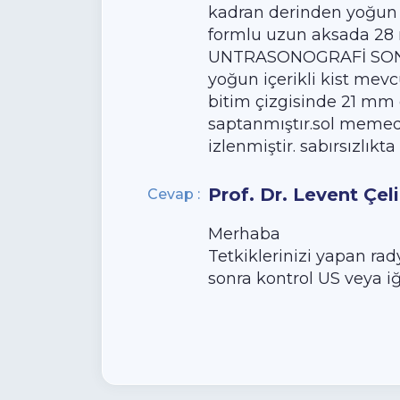
kadran derinden yoğun 
formlu uzun aksada 28 
UNTRASONOGRAFİ SONU
yoğun içerikli kist me
bitim çizgisinde 21 mm ç
saptanmıştır.sol memede
izlenmiştir. sabırsızlıkt
Prof. Dr. Levent Çel
Cevap :
Merhaba
Tetkiklerinizi yapan r
sonra kontrol US veya iğn