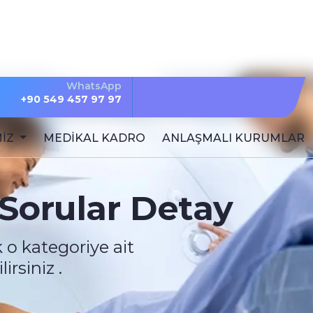
WhatsApp
+90 549 457 97 97
MİZ
MEDİKAL KADRO
ANLAŞMALI KURUMLAR
Sorular Detay
 o kategoriye ait
rsiniz .