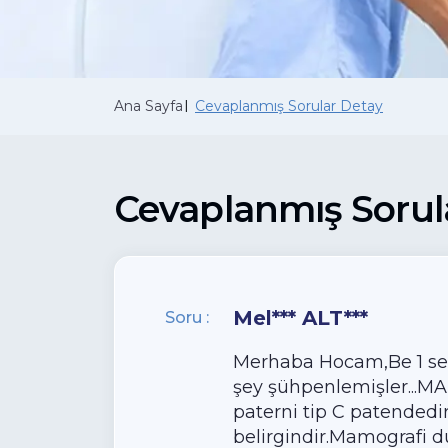
Ana Sayfa
Cevaplanmış Sorular Detay
Cevaplanmış Sorul
Mel*** ALT***
Soru :
Merhaba Hocam,Be 1 sen
şey şühpenlemişler...
paterni tip C patendedi
belirgindir.Mamografi du