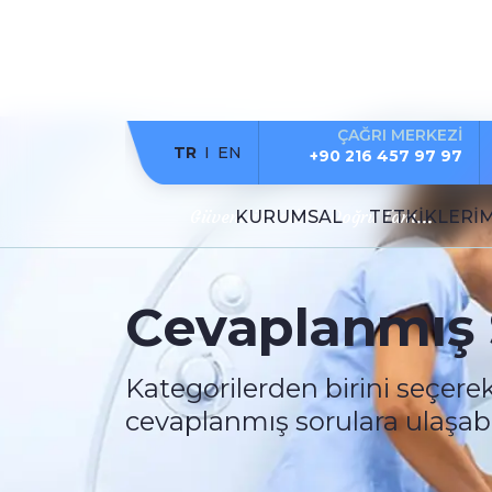
ÇAĞRI MERKEZİ
TR
EN
+90 216 457 97 97
Güvenilir Tetkik, Doğru Tanı...
KURUMSAL
TETKİKLERİ
Cevaplanmış 
Kategorilerden birini seçerek
cevaplanmış sorulara ulaşabili