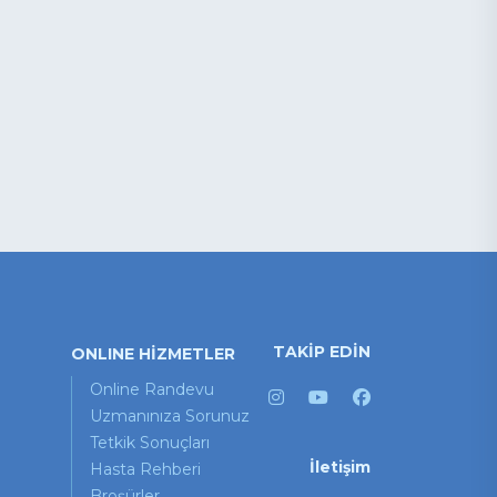
TAKİP EDİN
ONLINE HİZMETLER
Online Randevu
Uzmanınıza Sorunuz
Tetkik Sonuçları
İletişim
Hasta Rehberi
Broşürler