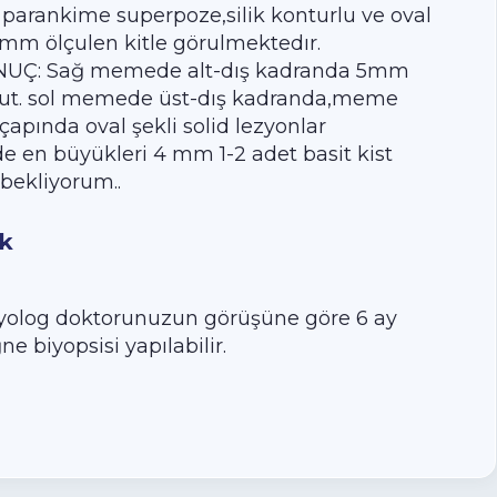
parankime superpoze,silik konturlu ve oval
mm ölçulen kitle görulmektedır.
Ç: Sağ memede alt-dış kadranda 5mm
vcut. sol memede üst-dış kadranda,meme
apında oval şekli solid lezyonlar
 en büyükleri 4 mm 1-2 adet basit kist
a bekliyorum..
ik
adyolog doktorunuzun görüşüne göre 6 ay
e biyopsisi yapılabilir.