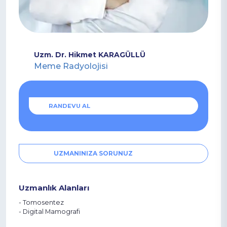
KURUMSAL
TETKİKLERİMİZ
MEDİKAL KADRO
Uzm. Dr. Hikmet KARAGÜLLÜ
Meme Radyolojisi
ANLAŞMALI
İLETİŞİM
ONLINE
RANDEVU AL
KURUMLAR
HİZMETLER
UZMANINIZA SORUNUZ
HEMEN ARA
Uzmanlık Alanları
Tomosentez
Digital Mamografi
ÇAĞRI MERKEZİ