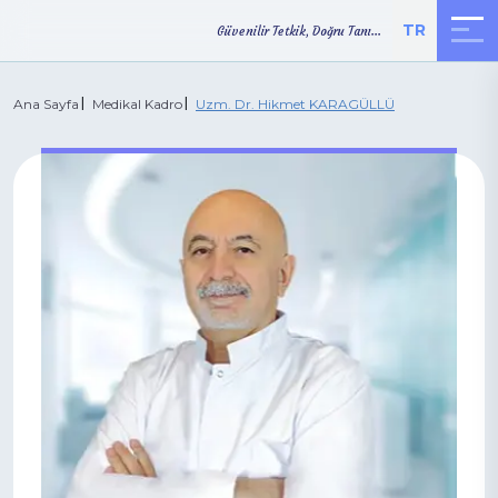
TR
Güvenilir Tetkik, Doğru Tanı...
Ana Sayfa
Medikal Kadro
Uzm. Dr. Hikmet KARAGÜLLÜ
TETKİK
ONLINE
YOL TARİFİ
SONUÇLARI
RANDEVU