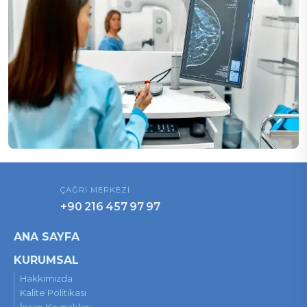
ÇAĞRI MERKEZİ
+90 216 457 97 97
ANA SAYFA
KURUMSAL
Hakkımızda
Kalite Politikası
İnsan Kaynakları