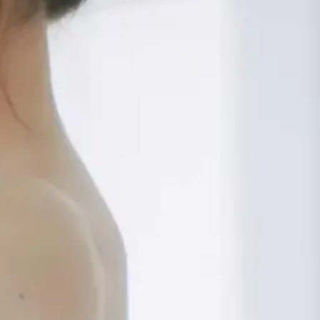
KURUMSAL
TETKİKLERİMİZ
MEDİKAL KADRO
ANLAŞMALI
İLETİŞİM
ONLINE
KURUMLAR
HİZMETLER
HEMEN ARA
ÇAĞRI MERKEZİ