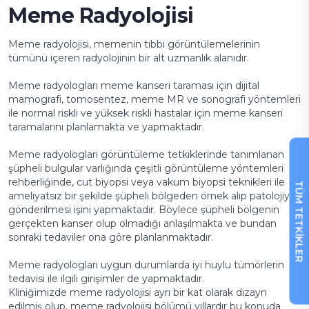
Meme Radyolojisi
Meme radyolojisi, memenin tıbbi görüntülemelerinin
tümünü içeren radyolojinin bir alt uzmanlık alanıdır.
Meme radyologları meme kanseri taraması için dijital
mamografi, tomosentez, meme MR ve sonografi yöntemleri
ile normal riskli ve yüksek riskli hastalar için meme kanseri
taramalarını planlamakta ve yapmaktadır.
Meme radyologları görüntüleme tetkiklerinde tanımlanan
şüpheli bulgular varlığında çeşitli görüntüleme yöntemleri
rehberliğinde, cut biyopsi veya vakum biyopsi teknikleri ile
TÜM TETKİKLER
ameliyatsız bir şekilde şüpheli bölgeden örnek alıp patolojiye
gönderilmesi işini yapmaktadır. Böylece şüpheli bölgenin
gerçekten kanser olup olmadığı anlaşılmakta ve bundan
sonraki tedaviler ona göre planlanmaktadır.
Meme radyologları uygun durumlarda iyi huylu tümörlerin
tedavisi ile ilgili girişimler de yapmaktadır.
Kliniğimizde meme radyolojisi ayrı bir kat olarak dizayn
edilmiş olup, meme radyolojisi bölümü yıllardır bu konuda