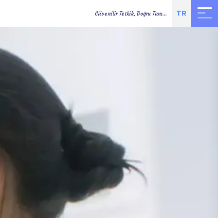
TR
Güvenilir Tetkik, Doğru Tanı...
TETKİK
ONLINE
YOL TARİFİ
SONUÇLARI
RANDEVU